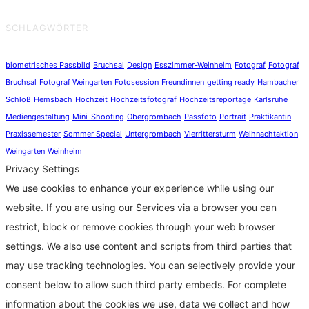
SCHLAGWÖRTER
biometrisches Passbild
Bruchsal
Design
Esszimmer-Weinheim
Fotograf
Fotograf
Bruchsal
Fotograf Weingarten
Fotosession
Freundinnen
getting ready
Hambacher
Schloß
Hemsbach
Hochzeit
Hochzeitsfotograf
Hochzeitsreportage
Karlsruhe
Mediengestaltung
Mini-Shooting
Obergrombach
Passfoto
Portrait
Praktikantin
Praxissemester
Sommer Special
Untergrombach
Vierrittersturm
Weihnachtaktion
Weingarten
Weinheim
Privacy Settings
We use cookies to enhance your experience while using our
website. If you are using our Services via a browser you can
restrict, block or remove cookies through your web browser
settings. We also use content and scripts from third parties that
may use tracking technologies. You can selectively provide your
consent below to allow such third party embeds. For complete
information about the cookies we use, data we collect and how