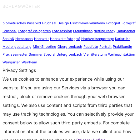
SCHLAGWÖRTER
biometrisches Passbild
Bruchsal
Design
Esszimmer-Weinheim
Fotograf
Fotograf
Bruchsal
Fotograf Weingarten
Fotosession
Freundinnen
getting ready
Hambacher
Schloß
Hemsbach
Hochzeit
Hochzeitsfotograf
Hochzeitsreportage
Karlsruhe
Mediengestaltung
Mini-Shooting
Obergrombach
Passfoto
Portrait
Praktikantin
Praxissemester
Sommer Special
Untergrombach
Vierrittersturm
Weihnachtaktion
Weingarten
Weinheim
Privacy Settings
We use cookies to enhance your experience while using our
website. If you are using our Services via a browser you can
restrict, block or remove cookies through your web browser
settings. We also use content and scripts from third parties that
may use tracking technologies. You can selectively provide your
consent below to allow such third party embeds. For complete
information about the cookies we use, data we collect and how